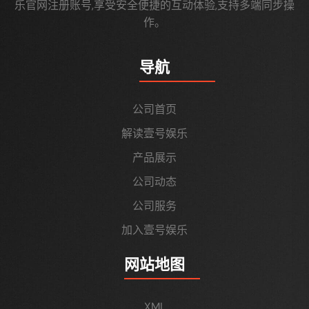
乐官网注册账号,享受安全便捷的互动体验,支持多端同步操
作。
导航
公司首页
解读壹号娱乐
产品展示
公司动态
公司服务
加入壹号娱乐
网站地图
XML