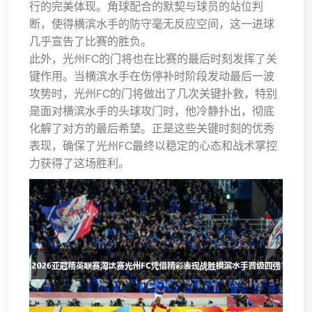
行的完美体现。角球配合的默契与球员的站位判
断，使得横滨水手的防守毫无反应空间，这一进球
几乎宣告了比赛的胜负。
此外，光州FC的门将也在比赛的最后时刻发挥了关
键作用。当横滨水手在伤停补时阶段发动最后一波
攻势时，光州FC的门将做出了几次关键扑救，特别
是面对横滨水手的头球攻门时，他冷静扑出，彻底
化解了对方的最后希望。正是这些关键时刻的优秀
表现，确保了光州FC最终以稳定的心态和战术掌控
力获得了这场胜利。