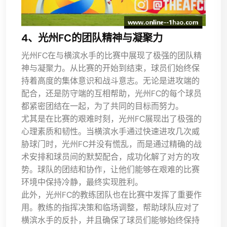
4、光州FC的团队精神与凝聚力
光州FC在与横滨水手的比赛中展现了极强的团队精
神与凝聚力。从比赛的开始到结束，球员们始终保
持着高度的集体意识和战斗意志。无论是进攻端的
配合，还是防守端的互相帮助，光州FC的每个球员
都紧密团结在一起，为了共同的目标而努力。
尤其是在比赛的艰难时刻，光州FC展现出了极强的
心理素质和韧性。当横滨水手通过快速进攻几次威
胁球门时，光州FC并没有慌乱，而是通过精确的战
术安排和球员间的默契配合，成功化解了对方的攻
势。球队的团结和协作，让他们能够在艰难的比赛
环境中保持冷静，最终实现胜利。
此外，光州FC的教练团队也在比赛中发挥了重要作
用。教练的指挥决策和临场调整，帮助球队应对了
横滨水手的反扑，并且确保了球员们能够始终保持