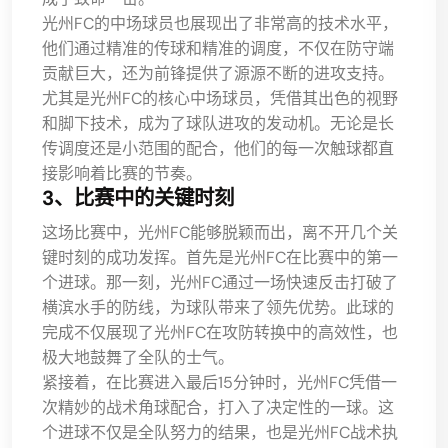
光州FC的中场球员也展现出了非常高的技术水平，
他们通过精准的传球和精准的调度，不仅在防守端
贡献巨大，还为前锋提供了源源不断的进攻支持。
尤其是光州FC的核心中场球员，凭借其出色的视野
和脚下技术，成为了球队进攻的发动机。无论是长
传调度还是小范围的配合，他们的每一次触球都直
接影响着比赛的节奏。
3、比赛中的关键时刻
这场比赛中，光州FC能够脱颖而出，离不开几个关
键时刻的成功发挥。首先是光州FC在比赛中的第一
个进球。那一刻，光州FC通过一场快速反击打破了
横滨水手的防线，为球队带来了领先优势。此球的
完成不仅展现了光州FC在攻防转换中的高效性，也
极大地鼓舞了全队的士气。
紧接着，在比赛进入最后15分钟时，光州FC凭借一
次精妙的战术角球配合，打入了决定性的一球。这
个进球不仅是全队努力的结果，也是光州FC战术执