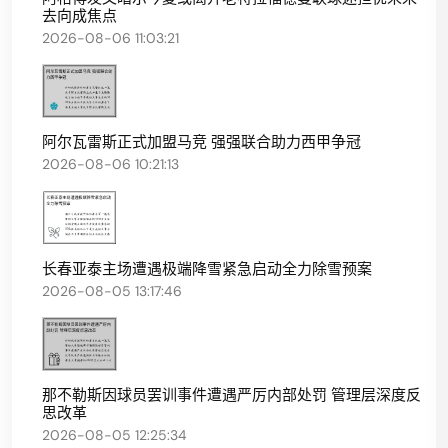
去向成焦点
2026-08-06 11:03:21
阿尔瓦雷斯正式加盟马竞 强强联合助力西甲争冠
2026-08-06 10:21:13
长春亚泰主场遭遇极端降雪紧急启动全力除雪预案
2026-08-05 13:17:46
那不勒斯因球员罢训事件遭遇严厉内部处罚 管理层深度反
思改革
2026-08-05 12:25:34