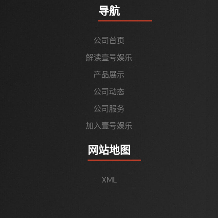
导航
公司首页
解读壹号娱乐
产品展示
公司动态
公司服务
加入壹号娱乐
网站地图
XML