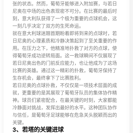
张的状态。然而，葡萄牙能够进入附加赛，与若日
尼奥在中场的出色表现密不可分。在比赛的最后时
刻，意大利队获得了一个极为重要的点球机会，这
一刻几乎决定了双方的生死命运。
就在意大利球迷翘首期盼着即将到来的点球时，若
日尼奥的心理素质和冷静决策起到了至关重要的作
用。在压力之下，他精准地扑救了对方的点球，使
得葡萄牙成功逆转局面。这一救球瞬间不仅展现了
若日尼奥出色的门前反应能力，也让他成为了这场
比赛的英雄。通过这一精彩的扑救，葡萄牙保持了
生存机会，最终拿下了比赛胜利。
若日尼奥的点球扑救，不仅仅是一项技术层面的成
就，更重要的是其展现了葡萄牙队员的集体协作精
神。球员们紧密配合，在最关键的时刻，大家都能
冷静面对挑战，发挥出最好的水平。这种团队协作
与信任，是葡萄牙足球能够在危急关头脱颖而出的
关键。
3、若塔的关键进球