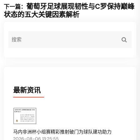
葡萄牙足球展现韧性与C罗保持巅峰
下一篇：
状态的五大关键因素解析
最新资讯
马内非洲杯小组赛精彩推射破门为球队建功助力
2026-08-06 13:25:55