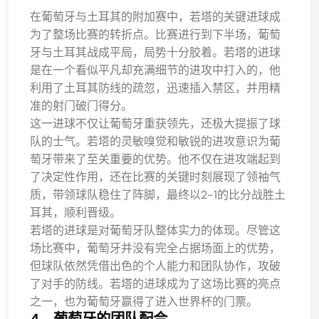
在葡萄牙与土耳其的附加赛中，若塔的关键进球成
为了整场比赛的转折点。比赛进行到下半场，葡萄
牙与土耳其战成平局，局势十分胶着。若塔的进球
是在一个看似平凡却充满细节的进攻中打入的，他
利用了土耳其防线的疏忽，迅速插入禁区，并用精
准的射门破门得分。
这一进球不仅让葡萄牙重获领先，还极大提振了球
队的士气。若塔的灵敏嗅觉和敏锐的进攻意识为葡
萄牙带来了至关重要的优势。他不仅在进攻端起到
了决定性作用，还在比赛的关键时刻展现了领袖气
质，带领球队稳住了阵脚，最终以2-1的比分战胜土
耳其，顺利晋级。
若塔的进球是对葡萄牙队整体实力的体现。尽管这
场比赛中，葡萄牙并没有完全占据场面上的优势，
但球队依然凭借出色的个人能力和团队协作，攻破
了对手的防线。若塔的进球成为了这场比赛的亮点
之一，也为葡萄牙赢得了进入世界杯的门票。
4、葡萄牙的团队配合