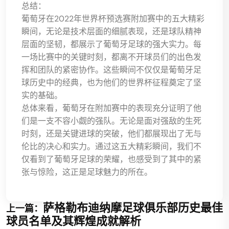
总结：
葡萄牙在2022年世界杯预选赛附加赛中的五大精彩
瞬间，无论是技术层面的细腻表现，还是球队精神
层面的坚韧，都展示了葡萄牙足球的强大实力。每
一场比赛中的关键时刻，都离不开球员们的出色发
挥和团队的紧密协作。这些瞬间不仅仅是葡萄牙足
球历史中的经典，也为他们的世界杯征程奠定了坚
实的基础。
总体来看，葡萄牙在附加赛中的表现充分证明了他
们是一支不容小觑的强队。无论是面对强敌的生死
时刻，还是关键进球的突破，他们都展现出了无与
伦比的决心和实力。通过这五大精彩瞬间，我们不
仅看到了葡萄牙足球的荣耀，也感受到了其中的紧
张与惊险，这正是足球魅力的所在。
萨格勒布迪纳摩足球俱乐部历史最佳
上一篇：
球员名单及其辉煌成就解析