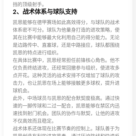
挡的顶级射手。
2、战术体系与球队支持
凯恩能够在德甲赛场如此高效得分，与球队的战术
体系密不可分。球队为他量身打造的进攻策略，使
其在比赛中能够最大化利用自己的得分能力。无论
是边路传中、直塞球，还是中路接应，球队都围绕
凯恩的特点进行组织。
在具体比赛中，凯恩经常担任前锋核心角色。他不
仅负责终结进攻，还经常回撤参与组织，使进攻多
点开花。这种灵活的战术安排不仅增加了球队的攻
击力，也让凯恩在场上能够接触更多球权，提升进
球机会。
此外，中场球员与凯恩的配合默契度极高。通过快
速的一脚传球和二过一配合，凯恩能够在禁区内迅
速找到射门机会。团队的协作与默契，让他的进攻
不仅高效而且稳定。
战术体系还体现在比赛节奏的控制上。球队善于为