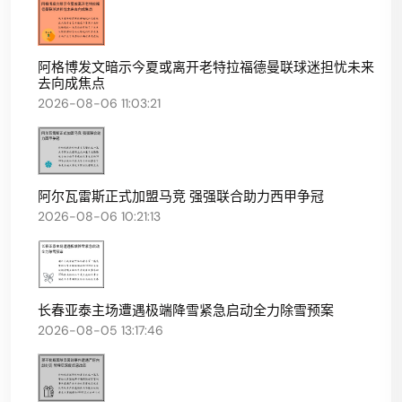
阿格博发文暗示今夏或离开老特拉福德曼联球迷担忧未来
去向成焦点
2026-08-06 11:03:21
阿尔瓦雷斯正式加盟马竞 强强联合助力西甲争冠
2026-08-06 10:21:13
长春亚泰主场遭遇极端降雪紧急启动全力除雪预案
2026-08-05 13:17:46