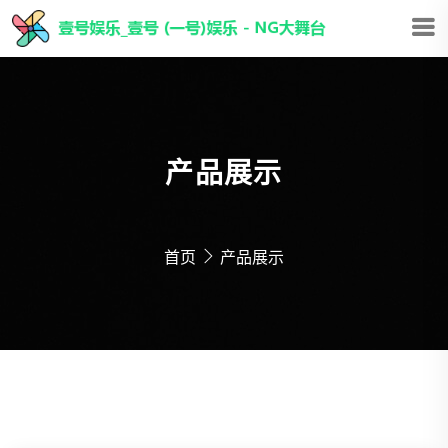
产品展示
首页
产品展示