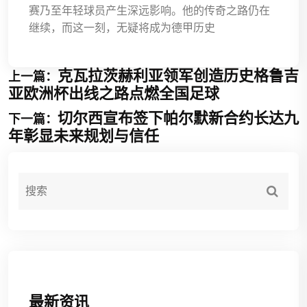
赛乃至年轻球员产生深远影响。他的传奇之路仍在
继续，而这一刻，无疑将成为德甲历史
克瓦拉茨赫利亚领军创造历史格鲁吉
上一篇：
亚欧洲杯出线之路点燃全国足球
切尔西宣布签下帕尔默新合约长达九
下一篇：
年彰显未来规划与信任
最新资讯