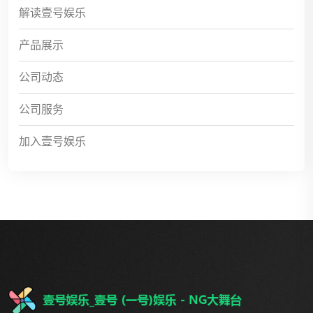
解读壹号娱乐
产品展示
公司动态
公司服务
加入壹号娱乐