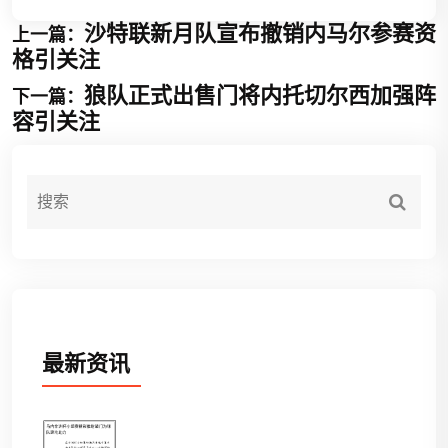
沙特联新月队宣布撤销内马尔参赛资
上一篇：
格引关注
狼队正式出售门将内托切尔西加强阵
下一篇：
容引关注
最新资讯