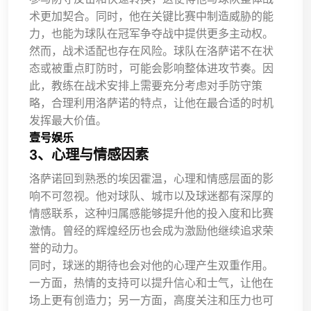
术更加契合。同时，他在关键比赛中制造威胁的能
力，也能为球队在冠军争夺战中提供更多主动权。
然而，战术适配也存在风险。球队在洛萨诺不在状
态或被重点盯防时，可能会影响整体进攻节奏。因
此，教练在战术安排上需要充分考虑对手防守策
略，合理利用洛萨诺的特点，让他在最合适的时机
发挥最大价值。
壹号娱乐
3、心理与情感因素
洛萨诺回到熟悉的埃因霍温，心理和情感层面的影
响不可忽视。他对球队、城市以及球迷都有深厚的
情感联系，这种归属感能够提升他的投入度和比赛
激情。曾经的辉煌经历也会成为激励他继续追求荣
誉的动力。
同时，球迷的期待也会对他的心理产生双重作用。
一方面，热情的支持可以提升信心和士气，让他在
场上更有创造力；另一方面，高度关注和压力也可