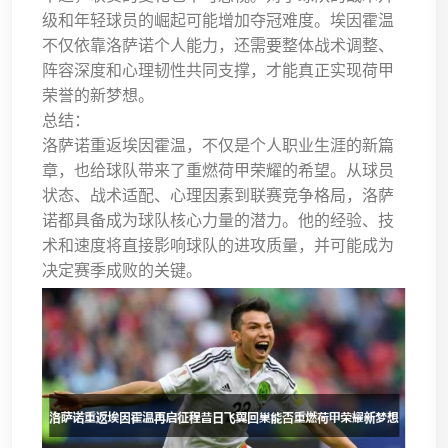
级和年轻球员的崛起可能增加夺冠难度。埃因霍温
不仅依靠洛萨诺个人能力，还需要整体战术调整、
阵容深度和心理韧性共同支撑，才能真正实现荷甲
荣誉的新梦想。
总结：
洛萨诺重返埃因霍温，不仅是个人职业生涯的新篇
章，也给球队带来了重燃荷甲荣耀的希望。从球员
状态、战术适配、心理因素到联赛竞争格局，洛萨
诺都具备成为球队核心力量的潜力。他的经验、技
术和速度将直接影响球队的进攻质量，并可能成为
决定赛季成败的关键。