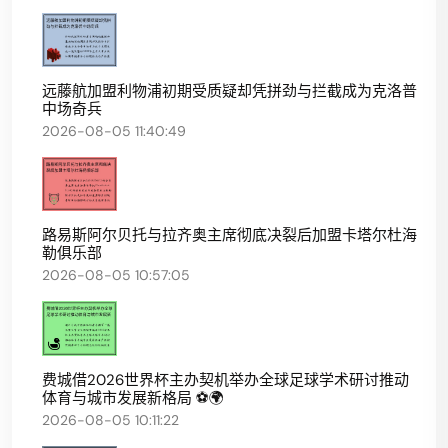
远藤航加盟利物浦初期受质疑却凭拼劲与拦截成为克洛普
中场奇兵
2026-08-05 11:40:49
路易斯阿尔贝托与拉齐奥主席彻底决裂后加盟卡塔尔杜海
勒俱乐部
2026-08-05 10:57:05
费城借2026世界杯主办契机举办全球足球学术研讨推动
体育与城市发展新格局 ⚽🌍
2026-08-05 10:11:22