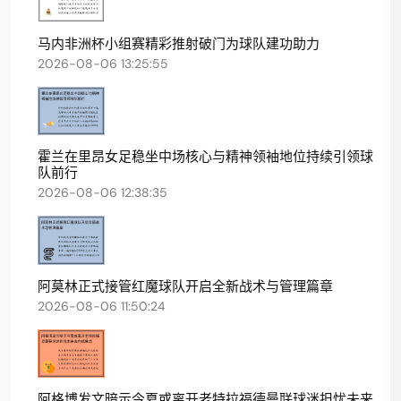
马内非洲杯小组赛精彩推射破门为球队建功助力
2026-08-06 13:25:55
霍兰在里昂女足稳坐中场核心与精神领袖地位持续引领球
队前行
2026-08-06 12:38:35
阿莫林正式接管红魔球队开启全新战术与管理篇章
2026-08-06 11:50:24
阿格博发文暗示今夏或离开老特拉福德曼联球迷担忧未来