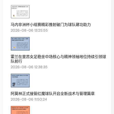
马内非洲杯小组赛精彩推射破门为球队建功助力
2026-08-06 13:25:55
霍兰在里昂女足稳坐中场核心与精神领袖地位持续引领球
队前行
2026-08-06 12:38:35
阿莫林正式接管红魔球队开启全新战术与管理篇章
2026-08-06 11:50:24