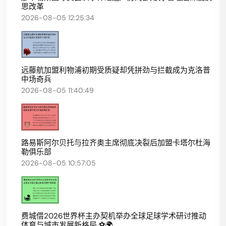
思改革
2026-08-05 12:25:34
远藤航加盟利物浦初期受质疑却凭拼劲与拦截成为克洛普
中场奇兵
2026-08-05 11:40:49
路易斯阿尔贝托与拉齐奥主席彻底决裂后加盟卡塔尔杜海
勒俱乐部
2026-08-05 10:57:05
费城借2026世界杯主办契机举办全球足球学术研讨推动
体育与城市发展新格局 ⚽🌍