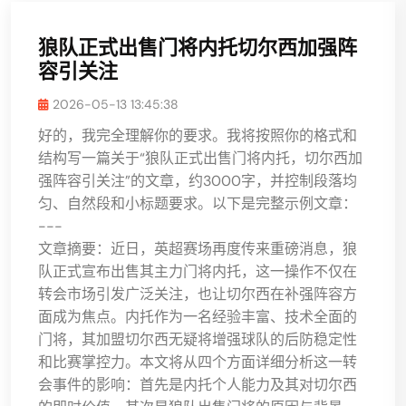
狼队正式出售门将内托切尔西加强阵
容引关注
2026-05-13 13:45:38
好的，我完全理解你的要求。我将按照你的格式和
结构写一篇关于“狼队正式出售门将内托，切尔西加
强阵容引关注”的文章，约3000字，并控制段落均
匀、自然段和小标题要求。以下是完整示例文章：
---
文章摘要：近日，英超赛场再度传来重磅消息，狼
队正式宣布出售其主力门将内托，这一操作不仅在
转会市场引发广泛关注，也让切尔西在补强阵容方
面成为焦点。内托作为一名经验丰富、技术全面的
门将，其加盟切尔西无疑将增强球队的后防稳定性
和比赛掌控力。本文将从四个方面详细分析这一转
会事件的影响：首先是内托个人能力及其对切尔西